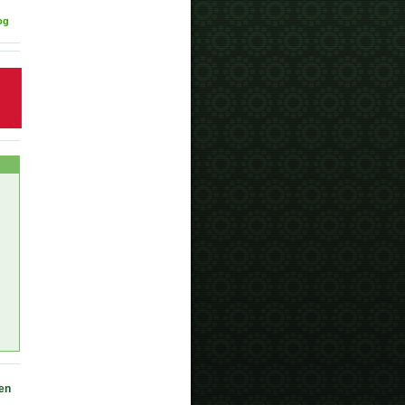
og
en