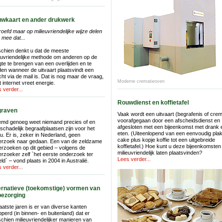
wkaart en ander drukwerk
oefd maar op milieuvriendelijke wijze delen
u mee dat...
chien denkt u dat de meeste
euvriendelijke methode om anderen op de
te te brengen van een overlijden en te
en wanneer de uitvaart plaatsvindt een
cht via de mail is. Dat is nog maar de vraag,
Moderne crematieoven
 internet vreet energie.
 verder...
Rouwdienst en koffietafel
raven
Vaak wordt een uitvaart (begrafenis of crem
voorafgegaan door een afscheidsdienst en
emd genoeg weet niemand precies of en
afgesloten met een bijeenkomst met drank 
schadelijk begraafplaatsen zijn voor het
eten. (Uiteenlopend van een eenvoudig plak
eu. Er is, zeker in Nederland, geen
cake plus kopje koffie tot een uitgebreide
erzoek naar gedaan. Een van de zeldzame
koffietafel.) Hoe kunt u deze bijeenkomsten
rzoeken op dit gebied – volgens de
milieuvriendelijk laten plaatsvinden?
rzoeker zelf `het eerste onderzoek ter
Lees verder...
ld` – vond plaats in 2004 in Australië.
 verder...
ernatieve (toekomstige) vormen van
kbezorging
aatste jaren is er van diverse kanten
perd (in binnen- en buitenland) dat er
chien milieuvriendelijker manieren van