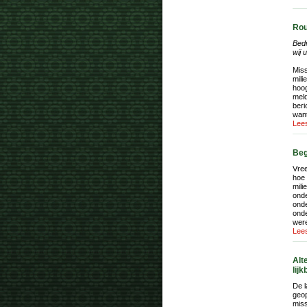
Rou
Bedr
wij 
Miss
mili
hoog
meld
beri
want
Lees
Beg
Vre
hoe 
mili
ond
onde
onde
were
Lees
Alt
lij
De l
geop
miss