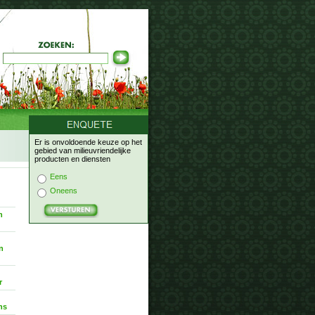
Er is onvoldoende keuze op het
gebied van milieuvriendelijke
producten en diensten
Eens
Oneens
n
n
r
ns