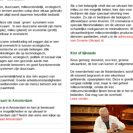
Als u het belangrijk vindt dat uw uitvaart het
n, duurzaam, milieuvriendelijk, ecologisch,
milieu zo min mogelijk belast, kies dan voor
 termen worden volop door elkaar gebruikt
bedrijven die daar speciaal rekening mee
iet altijd wordt daarmee hetzelfde bedoeld.
houden. Zo zijn er bedrijven die biologisch
afbreekbare urnen leveren. Of crematoria 
eze site staat `groen` synoniem voor
speciale filterinstallaties om de uitstoot van
rzaam`. In een duurzame wereld zijn mens
schadelijke rookgassen te minimaliseren. 
ple), milieu (planet) en economie (profit)
uitvaartbedrijven milieuvriendelijke product
elkaar in evenwicht.
diensten aanbieden, vindt u in de
adresseng
van Groene-Uitvaart.nl
.
zame ontwikkeling wil zeggen dat er een
al evenwicht is tussen ecologische,
omische en sociale belangen. Alle
Kist of lijkwade
ikkelingen die op technologisch,
omisch, ecologisch, politiek of sociaal vlak
Keus genoeg: dooskist, eco-kist, groene
ragen aan een gezonde aarde met
uitvaartkist, de kist van karton of wilgenten
varende bewoners en goed functionerende
systemen zijn duurzaam.
De meerderheid van de Nederlanders word
dit moment begraven in een eikenhout
euvriendelijkheid is dus één aspect van
gefineerde, spaanplaten kist. Deze is goed
rzaamheid. Goede arbeidsomstandigheden
vergaat redelijk snel, maar is niet geheel
 welbevinden van de mens) behoort ook tot
milieuvriendelijk, omdat de kist
rzaamheid.
milieuonvriendelijke lijmen bevat die in het m
belanden. Dat mag van de overheid.
Lees verder...
vaart in Amsterdam
 je in Amsterdam en ben je benieuwd
e mogelijkheden er op uitvaart in
erdam zijn? Neem dan eens een kijkje op
vaart Amsterdam