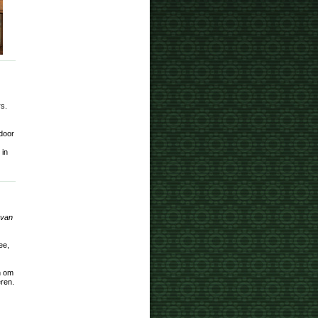
rs.
 door
 in
 van
ee,
n om
eren.