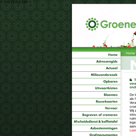
<--216.73.216.134-->
Home
T
ver
ond
De b
als 
Vera
cro
Wij 
steu
ruim
inge
aanv
Lee