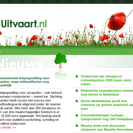
/
Onderzoek van Uitvaart.nl:
oenemende belangstelling voor
crematieprijzen 2026 lopen sterk
aarden, maar milieueffecten nog
uiteen
uidelijk
Elektrische crematieovens winne
elangstelling voor veraarden – ook bekend
snel terrein in Nederland
humaan composteren – neemt toe. Stichting
arden heeft recent met succes een
Eerste Nederlandse proef met
wdfundingsactie afgerond onder de noemer
cremeren op groene waterstof va
zijn aarde. Met meer dan 300 donateurs en
start
n van drie maatschappelijke fondsen is er
Gezondheidsraad: humaan
 15.000 euro opgehaald. Het bedrag wordt
composteren nog niet toelaatbaa
zet voor publieksvoorlichting, scholing en
ullend onderzoek.
Nieuwe boek over duurzame
s verder >>
uitvaarten van Marieke Henselma