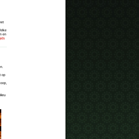
met
Welke
en en
ids
en.
t op
koop,
ilieu