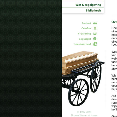
Ove
Hoe
uitv
mili
onde
uitv
Groe
Weet
van 
welk
fabr
het 
antw
Wie 
heef
neme
voor
het 
Alle
de o
rouw
wijz
koff
© 1997-2026
GroeneUitvaart.nl is een
Gro