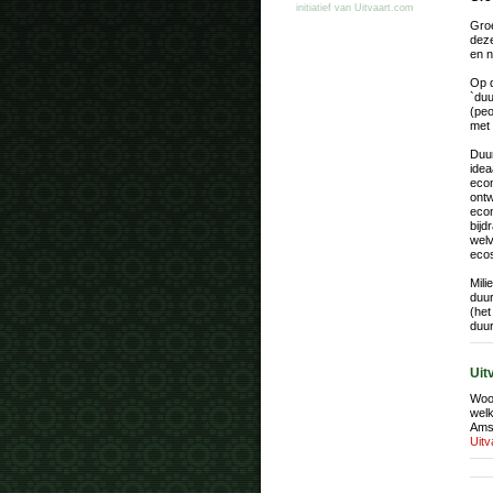
initiatief van Uitvaart.com
Groe
deze
en n
Op d
`duu
(peo
met 
Duur
idea
econ
ontw
econ
bijd
wel
eco
Mili
duu
(het
duu
Uit
Woon
welk
Amst
Uit