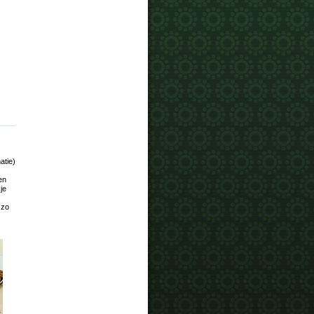
atie)
en
je
 zo