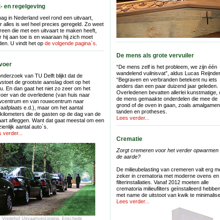
- en regelgeving
ag in Nederland veel rond een uitvaart,
 alles is wel heel precies geregeld. Zo weet
reen die met een uitvaart te maken heeft,
 hij aan toe is en waaraan hij zich moet
en. U vindt het op
de volgende pagina`s
.
De mens als grote vervuiler
voer
“De mens zelf is het probleem, we zijn één
wandelend vuilnisvat”, aldus Lucas Reijnde
onderzoek van TU Delft blijkt dat de
“Begraven en verbranden betekent nu iets
stoet de grootste aanslag doet op het
anders dan een paar duizend jaar geleden.
eu. En dan gaat het niet zo zeer om het
Overledenen bevatten allerlei kunstmatige,
oer van de overledene (van huis naar
de mens gemaakte onderdelen die mee de
wcentrum en van rouwcentrum naar
grond of de oven in gaan, zoals amalgamen
aafplaats e.d.), maar om het aantal
tanden en protheses.
kilometers die de gasten op de dag van de
Lees verder...
aart afleggen. Want dat gaat meestal om een
ienlijk aantal auto`s.
 verder...
Crematie
Zorgt cremeren voor het verder opwarmen
de aarde?
De milieubelasting van cremeren valt erg m
zeker in crematoria met moderne ovens en
filterinstallaties. Vanaf 2012 moeten alle
crematoria milieufilters geïnstalleerd hebbe
met name de uitstoot van kwik te minimalis
Lees verder...
: Vredehof Uitvaartverzorging, Enschede