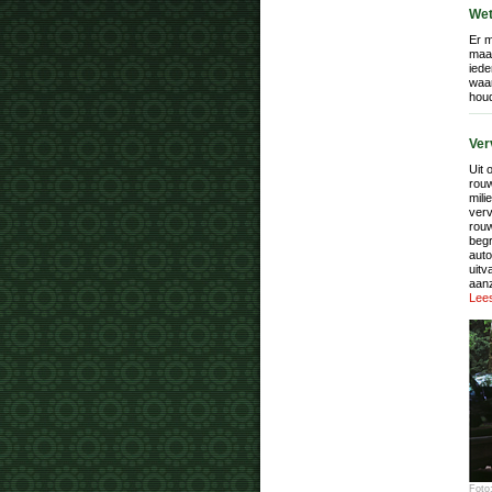
Wet
Er m
maar
iede
waar
houd
Ver
Uit 
rouw
mili
verv
rou
begr
auto
uitv
aanz
Lees
Foto