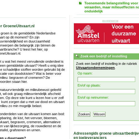
Toenemende belangstelling voor
veraarden, maar milieueffecten n
onduidelijk
r GroeneUitvaart.nl
 groen is de gemiddelde Nederlandse
aart op dit moment? En zijn
euvriendelijkheid en duurzaamheid
rwerpen die belangrijk zijn binnen de
aartbranche? U leest het hier, op
neUitvaart.nl.
Zoek een bedrijf of instelling
 u wat het meest vervuilende onderdeel is
Zoek een bedrijf of instelling in de rubriek
een gemiddelde uitvaart? Heeft u enig idee
Uitvaartondernemingen
.
e schadelijke stoffen worden gebruikt bij de
Op naam:
icatie van doodskisten? Wat is beter voor
milieu: begraven of cremeren? De
oorden staan hier.
En/of op plaats:
natuurvriendelijk en milieubewust geleefd
t, wil ook graag milieuvriendelijk afscheid
En/of op netnummer:
n. Op deze site kunt u lezen hoe u er zelf
 kunt zorgen dat u met uw dood en uitvaart
milieu zo min mogelijk belast.
 onderdelen van de uitvaart komen aan bod:
pbaring, de kist, het vervoer, bloemen,
kaart, begraven, cremeren, alternatieve
en van lijkbezorging, de rouwdienst en de
ietafel, grafstenen en urnen.
Adressengids groene uitvaartbedrijv
en toeleveranciers
en = duurzaam?