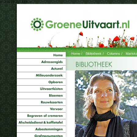
<--216.73.217.173-->
Home
/
Bibliotheek
/
Columns
/
Marisk