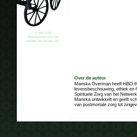
© 1997-2026
GroeneUitvaart.nl is een
initiatief van Uitvaart.com
Over de auteur
Mariska Overman heeft HBO the
levensbeschouwing, ethiek en fil
Spirituele Zorg van het Netwer
Mariska ontwikkelt en geeft sch
van postmortale zorg tot zingev