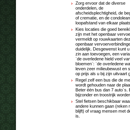
Zorg ervoor dat de diverse
onderdelen, de
afscheidsplechtigheid, de be
of crematie, en de condolean
loopafstand van elkaar plaat
Kies locaties die goed berei
zijn met het openbaar vervoe
vermeldt op rouwkaarten de
openbaar vervoerverbinding
duidelijk. Desgewenst kunt u
zin aan toevoegen, een varia
`de overledene hield veel va
bloemen`: `de overledene wa
leven zeer milieubewust en st
op prijs als u bij zijn uitvaa
Regel zelf een bus die de m
wordt gehouden naar de plaat
Beter één bus dan 7 auto`s. 
bijzonder en troostrijk worde
Stel fietsen beschikbaar wa
andere kunnen gaan (reken m
blijft) of vraag mensen met d
is.