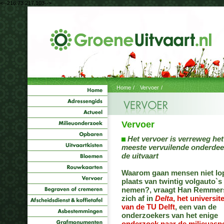
<--216.73.217.103-->
Home
/
Vervoer
/
Vervoer
Het vervoer is verreweg het
meeste vervuilende onderdee
de uitvaart
Waarom gaan mensen niet lop
plaats van twintig volgauto`s 
nemen?, vraagt Han Remmer
zich af in
Delta
, het universit
van de TU Delft
, een van de
onderzoekers van het enige