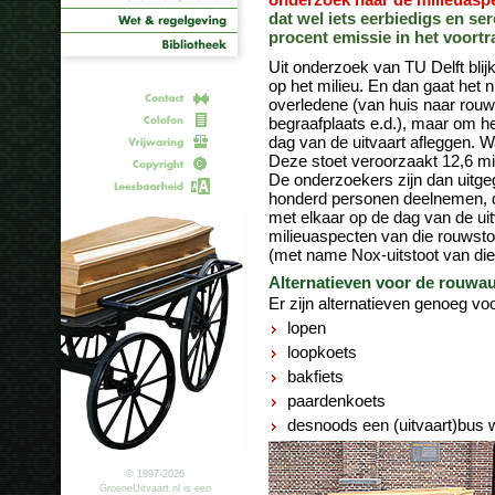
onderzoek naar de milieuaspe
dat wel iets eerbiedigs en se
procent emissie in het voortra
Uit onderzoek van TU Delft blij
op het milieu. En dan gaat het 
overledene (van huis naar rou
begraafplaats e.d.), maar om he
dag van de uitvaart afleggen. 
Deze stoet veroorzaakt 12,6 mi
De onderzoekers zijn dan uitge
honderd personen deelnemen, d
met elkaar op de dag van de uit
milieuaspecten van die rouwstoe
(met name Nox-uitstoot van die
Alternatieven voor de rouwa
Er zijn alternatieven genoeg voo
lopen
loopkoets
bakfiets
paardenkoets
desnoods een (uitvaart)bus 
© 1997-2026
GroeneUitvaart.nl is een