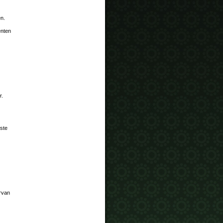
en.
enten
r.
ste
arvan