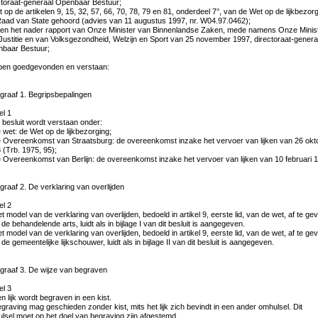
ctoraat-generaal Openbaar Bestuur;
t op de artikelen 9, 15, 32, 57, 66, 70, 78, 79 en 81, onderdeel 7°, van de Wet op de lijkbezorg
aad van State gehoord (advies van 11 augustus 1997, nr. W04.97.0462);
en het nader rapport van Onze Minister van Binnenlandse Zaken, mede namens Onze Minis
Justitie en van Volksgezondheid, Welzijn en Sport van 25 november 1997, directoraat-genera
baar Bestuur;
en goedgevonden en verstaan:
graaf 1. Begripsbepalingen
el 1
it besluit wordt verstaan onder:
e wet: de Wet op de lijkbezorging;
e Overeenkomst van Straatsburg: de overeenkomst inzake het vervoer van lijken van 26 okt
 (Trb. 1975, 95);
e Overeenkomst van Berlijn: de overeenkomst inzake het vervoer van lijken van 10 februari 
graaf 2. De verklaring van overlijden
el 2
et model van de verklaring van overlijden, bedoeld in artikel 9, eerste lid, van de wet, af te ge
de behandelende arts, luidt als in bijlage I van dit besluit is aangegeven.
et model van de verklaring van overlijden, bedoeld in artikel 9, eerste lid, van de wet, af te ge
de gemeentelijke lijkschouwer, luidt als in bijlage II van dit besluit is aangegeven.
graaf 3. De wijze van begraven
el 3
en lijk wordt begraven in een kist.
egraving mag geschieden zonder kist, mits het lijk zich bevindt in een ander omhulsel. Dit
lsel moet op het doel van begraving zijn afgestemd.