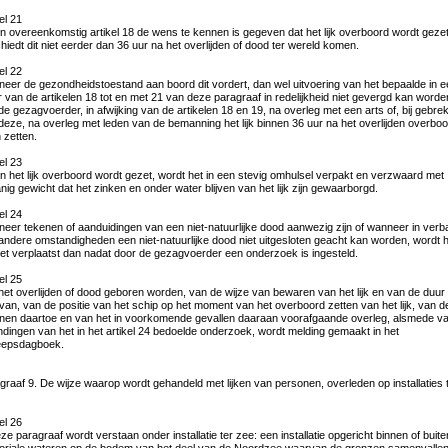
el 21
en overeenkomstig artikel 18 de wens te kennen is gegeven dat het lijk overboord wordt gezet
hiedt dit niet eerder dan 36 uur na het overlijden of dood ter wereld komen.
el 22
eer de gezondheidstoestand aan boord dit vordert, dan wel uitvoering van het bepaalde in e
 van de artikelen 18 tot en met 21 van deze paragraaf in redelijkheid niet gevergd kan worde
de gezagvoerder, in afwijking van de artikelen 18 en 19, na overleg met een arts of, bij gebre
deze, na overleg met leden van de bemanning het lijk binnen 36 uur na het overlijden overbo
 zetten.
el 23
en het lijk overboord wordt gezet, wordt het in een stevig omhulsel verpakt en verzwaard met
nig gewicht dat het zinken en onder water blijven van het lijk zijn gewaarborgd.
el 24
eer tekenen of aanduidingen van een niet-natuurlijke dood aanwezig zijn of wanneer in verb
andere omstandigheden een niet-natuurlijke dood niet uitgesloten geacht kan worden, wordt 
 niet verplaatst dan nadat door de gezagvoerder een onderzoek is ingesteld.
el 25
het overlijden of dood geboren worden, van de wijze van bewaren van het lijk en van de duur
van, van de positie van het schip op het moment van het overboord zetten van het lijk, van d
nen daartoe en van het in voorkomende gevallen daaraan voorafgaande overleg, alsmede v
ndingen van het in het artikel 24 bedoelde onderzoek, wordt melding gemaakt in het
eepsdagboek.
graaf 9. De wijze waarop wordt gehandeld met lijken van personen, overleden op installaties 
el 26
eze paragraaf wordt verstaan onder installatie ter zee: een installatie opgericht binnen of buit