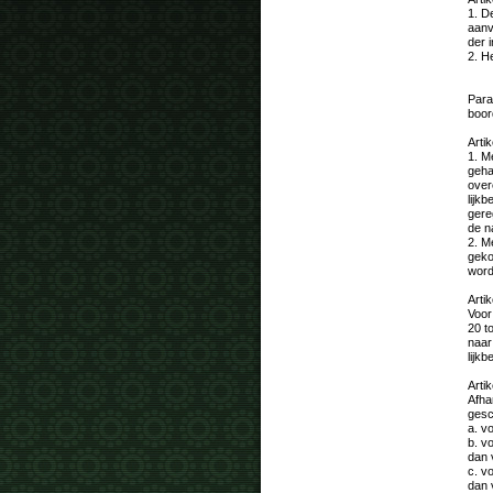
1. D
aanv
der 
2. H
Para
boor
Artik
1. M
geha
over
lijk
gere
de n
2. M
geko
word
Artik
Voor
20 t
naar
lijk
Artik
Afha
gesc
a. v
b. v
dan 
c. v
dan 