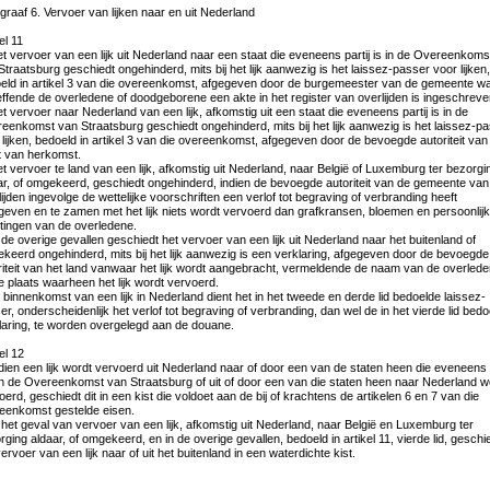
graaf 6. Vervoer van lijken naar en uit Nederland
el 11
et vervoer van een lijk uit Nederland naar een staat die eveneens partij is in de Overeenkoms
Straatsburg geschiedt ongehinderd, mits bij het lijk aanwezig is het laissez-passer voor lijken,
eld in artikel 3 van die overeenkomst, afgegeven door de burgemeester van de gemeente w
effende de overledene of doodgeborene een akte in het register van overlijden is ingeschreve
et vervoer naar Nederland van een lijk, afkomstig uit een staat die eveneens partij is in de
eenkomst van Straatsburg geschiedt ongehinderd, mits bij het lijk aanwezig is het laissez-p
 lijken, bedoeld in artikel 3 van die overeenkomst, afgegeven door de bevoegde autoriteit van
t van herkomst.
et vervoer te land van een lijk, afkomstig uit Nederland, naar België of Luxemburg ter bezorgi
ar, of omgekeerd, geschiedt ongehinderd, indien de bevoegde autoriteit van de gemeente van
lijden ingevolge de wettelijke voorschriften een verlof tot begraving of verbranding heeft
geven en te zamen met het lijk niets wordt vervoerd dan grafkransen, bloemen en persoonlij
ttingen van de overledene.
n de overige gevallen geschiedt het vervoer van een lijk uit Nederland naar het buitenland of
keerd ongehinderd, mits bij het lijk aanwezig is een verklaring, afgegeven door de bevoegde
riteit van het land vanwaar het lijk wordt aangebracht, vermeldende de naam van de overled
e plaats waarheen het lijk wordt vervoerd.
ij binnenkomst van een lijk in Nederland dient het in het tweede en derde lid bedoelde laissez-
er, onderscheidenlijk het verlof tot begraving of verbranding, dan wel de in het vierde lid bed
laring, te worden overgelegd aan de douane.
el 12
ndien een lijk wordt vervoerd uit Nederland naar of door een van de staten heen die eveneens p
 in de Overeenkomst van Straatsburg of uit of door een van die staten heen naar Nederland w
oerd, geschiedt dit in een kist die voldoet aan de bij of krachtens de artikelen 6 en 7 van die
eenkomst gestelde eisen.
n het geval van vervoer van een lijk, afkomstig uit Nederland, naar België en Luxemburg ter
rging aldaar, of omgekeerd, en in de overige gevallen, bedoeld in artikel 11, vierde lid, geschi
ervoer van een lijk naar of uit het buitenland in een waterdichte kist.