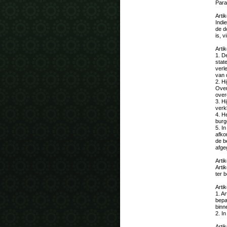
Para
Artik
Indi
de d
is, 
Artik
1. D
stat
verl
van 
2. Hi
Over
over
3. H
verkl
4. H
burg
5. I
afko
de b
afge
Artik
Arti
ter 
Artik
1. A
bepa
binn
2. I
Artik