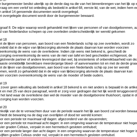
e burgemeester beslist uiterlijk op de derde dag na die van het binnenbrengen van het lijk op 
raag om een verlof tot ontleding als bedoeld in artikel 68, eerste lid, van de wet, indien hem e
in artikel 14 genoemde documenten wordt overgelegd.
et overgelegde document wordt door de burgemeester bewaard.
graaf 8. De wijze waarop wordt gehandeld met lijken van personen of van doodgeborenen, a
d van Nederlandse schepen op zee overleden onderscheidenlijk ter wereld gekomen
el 18
et de lijken van personen, aan boord van een Nederlands schip op zee overleden, wordt zo
ndeld dat in de wijze van lijkbezorging alsmede de plaats daarvan kan worden voorzien
eenkomstig de wens van de overledene. Indien zijn wens niet bekend is, geschiedt de
bezorging overeenkomstig de wens van de niet van tafel en bed gescheiden echtgenoot, de
gistreerde partner of andere levensgezel dan wel, bij onstentenis of onbereikbaarheid van de
aaste onmiddellijk bereikbare meerderjarige bloed- of aanverwanten tot en met de derde graa
et de lijken van doodgeborenen, aan boord van een Nederlands schip op zee ter wereld
men, wordt zo gehandeld dat in de wijze van lijkbezorging alsmede de plaats daarvan kan
en voorzien overeenkomstig de wens van de moeder of beide ouders.
el 19
 zover geen wilsuiting als bedoeld in artikel 18 bekend is en niet anders is bepaald in de artik
ot en met 25 van deze paragraaf, wordt er zorg voor gedragen dat het lijk wordt teruggevoerd
 het land waar de overledene dan wel de moeder van de doodgeborene thuishoort, opdat in d
bezorging kan worden voorzien.
el 20
nkelijk van de te verwachten duur van de periode waarin het lijk aan boord zal worden bewaa
hiedt de bewaring na de dag van overlijden of dood ter wereld komen:
oor een periode tot maximaal vijf dagen: afgezonderd van de opvarenden;
oor een periode tot maximaal acht dagen: in een omgeving waarvan de temperatuur niet hoger
vier graden Celsius, verpakt in een hermetisch gesloten omhulsel;
oor een periode langer dan acht dagen: in een omgeving waarvan de temperatuur niet hoger i
vijftien graden Celsius onder nul, verpakt in een hermetisch gesloten omhulsel.