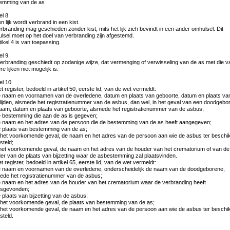
emming van de as
el 8
n lijk wordt verbrand in een kist.
erbranding mag geschieden zonder kist, mits het lijk zich bevindt in een ander omhulsel. Dit
lsel moet op het doel van verbranding zijn afgestemd.
tikel 4 is van toepassing.
el 9
erbranding geschiedt op zodanige wijze, dat vermenging of verwisseling van de as met die v
e lijken niet mogelijk is.
el 10
t register, bedoeld in artikel 50, eerste lid, van de wet vermeldt:
e naam en voornamen van de overledene, datum en plaats van geboorte, datum en plaats va
lijden, alsmede het registratienummer van de asbus, dan wel, in het geval van een doodgebo
aam, datum en plaats van geboorte, alsmede het registratienummer van de asbus;
e bestemming die aan de as is gegeven;
e naam en het adres van de persoon die de bestemming van de as heeft aangegeven;
e plaats van bestemming van de as;
n het voorkomende geval, de naam en het adres van de persoon aan wie de asbus ter beschi
steld;
n het voorkomende geval, de naam en het adres van de houder van het crematorium of van de
er van de plaats van bijzetting waar de asbestemming zal plaatsvinden.
t register, bedoeld in artikel 65, eerste lid, van de wet vermeldt:
e naam en voornamen van de overledene, onderscheidelijk de naam van de doodgeborene,
ede het registratienummer van de asbus;
e naam en het adres van de houder van het crematorium waar de verbranding heeft
tsgevonden;
e plaats van bijzetting van de asbus;
n het voorkomende geval, de plaats van bestemming van de as;
n het voorkomende geval, de naam en het adres van de persoon aan wie de asbus ter beschi
steld.