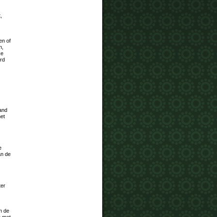
,
en of
n,
ke
ord
and
het
e
an de
ter
en de