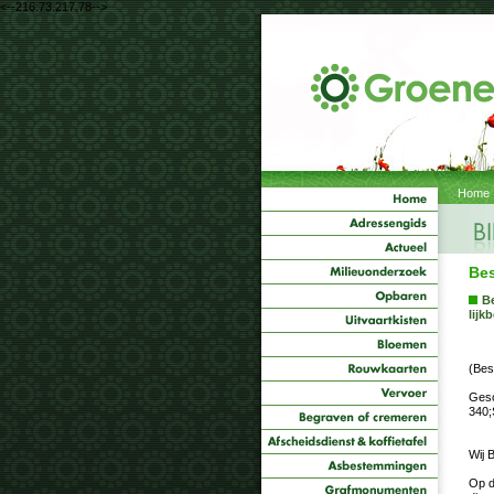
<--216.73.217.78-->
Home
Bes
Be
lijk
(Bes
Gesc
340;
Wij 
Op d