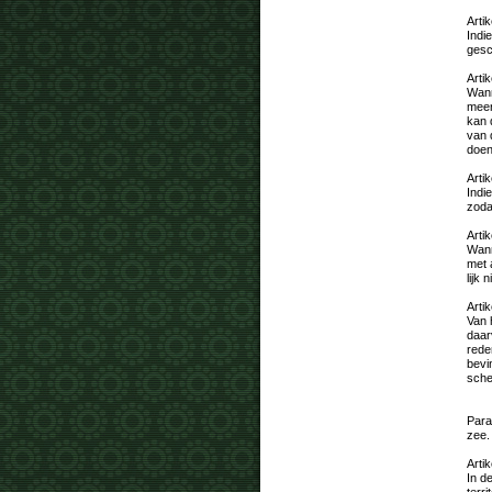
Artik
Indi
gesc
Artik
Wann
meer
kan 
van 
doen
Artik
Indi
zoda
Artik
Wann
met 
lijk
Artik
Van 
daar
rede
bevi
sch
Para
zee.
Artik
In d