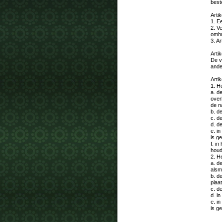
best
Artik
1. Ee
2. V
omhu
3. Ar
Artik
De v
ander
Artik
1. He
a. d
over
de n
b. d
c. d
d. d
e. i
is ge
f. i
houd
2. He
a. d
alsm
b. d
plaa
c. d
d. i
e. i
is ge