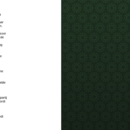
t
aar
n.
asser
 de
ng
ke
ene
oelde
artij
ordt
edt