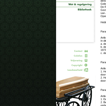
dire
Gele
De R
Gezi
van 
Open
Hebb
Para
Artik
In d
a. d
b. d
1973
c. d
Para
Artik
1. H
door 
2. H
door 
Para
Artik
1. E
2. B
omhu