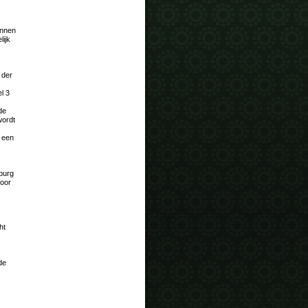
innen
lijk
 der
el 3
 de
wordt
m een
mburg
door
ht
de