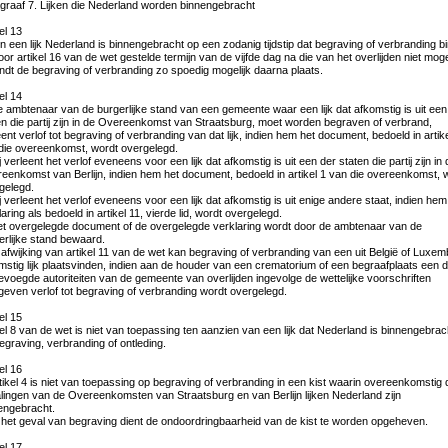
graaf 7. Lijken die Nederland worden binnengebracht
el 13
en een lijk Nederland is binnengebracht op een zodanig tijdstip dat begraving of verbranding b
oor artikel 16 van de wet gestelde termijn van de vijfde dag na die van het overlijden niet moge
vindt de begraving of verbranding zo spoedig mogelijk daarna plaats.
el 14
e ambtenaar van de burgerlijke stand van een gemeente waar een lijk dat afkomstig is uit een
en die partij zijn in de Overeenkomst van Straatsburg, moet worden begraven of verbrand,
eent verlof tot begraving of verbranding van dat lijk, indien hem het document, bedoeld in artik
die overeenkomst, wordt overgelegd.
j verleent het verlof eveneens voor een lijk dat afkomstig is uit een der staten die partij zijn in
eenkomst van Berlijn, indien hem het document, bedoeld in artikel 1 van die overeenkomst, 
gelegd.
ij verleent het verlof eveneens voor een lijk dat afkomstig is uit enige andere staat, indien he
aring als bedoeld in artikel 11, vierde lid, wordt overgelegd.
et overgelegde document of de overgelegde verklaring wordt door de ambtenaar van de
erlijke stand bewaard.
n afwijking van artikel 11 van de wet kan begraving of verbranding van een uit België of Luxe
mstig lijk plaatsvinden, indien aan de houder van een crematorium of een begraafplaats een 
evoegde autoriteiten van de gemeente van overlijden ingevolge de wettelijke voorschriften
geven verlof tot begraving of verbranding wordt overgelegd.
el 15
kel 8 van de wet is niet van toepassing ten aanzien van een lijk dat Nederland is binnengebrac
begraving, verbranding of ontleding.
el 16
rtikel 4 is niet van toepassing op begraving of verbranding in een kist waarin overeenkomstig 
lingen van de Overeenkomsten van Straatsburg en van Berlijn lijken Nederland zijn
engebracht.
n het geval van begraving dient de ondoordringbaarheid van de kist te worden opgeheven.
el 17