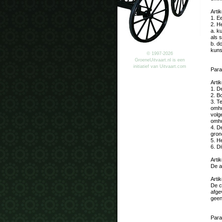
Artik
1. E
2. H
a. k
als 
b. d
kuns
© 1997-2026
GroeneUitvaart.nl is een
initiatief van Uitvaart.com
Para
Artik
1. D
2. B
3. T
omhu
volg
omhu
4. D
gron
5. H
6. Di
Artik
De a
Artik
De c
afge
geen
Para