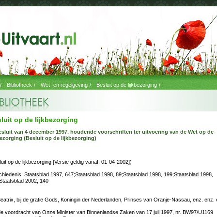
/
Bibliotheek
/
Wet- en regelgeving
/
Besluit op de lijkbezorging
/
luit op de lijkbezorging
sluit van 4 december 1997, houdende voorschriften ter uitvoering van de Wet op de
bezorging (Besluit op de lijkbezorging)
luit op de lijkbezorging [Versie geldig vanaf: 01-04-2002])
hiedenis: Staatsblad 1997, 647;Staatsblad 1998, 89;Staatsblad 1998, 199;Staatsblad 1998,
Staatsblad 2002, 140
Beatrix, bij de gratie Gods, Koningin der Nederlanden, Prinses van Oranje-Nassau, enz. enz. 
e voordracht van Onze Minister van Binnenlandse Zaken van 17 juli 1997, nr. BW97/U1169