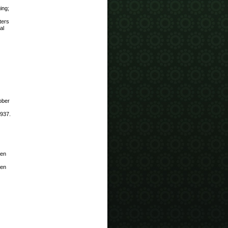
ing;
ters
al
ober
1937.
ven
ven