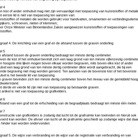
el 4
en kist of ander omhulsel mag niet zijn vervaardigd met toepassing van kunststoffen of metal
et eerste lid is niet van toepassing ten aanzien van:
unststoffen of metalen die worden gebruikt voor handvatten, ornamenten en verbindingselem
spijkers, schroeven, nieten of klemmen;
oor Onze Minister van Binnenlandse Zaken aangewezen kunststoffen of toepassingen van
tstoffen.
graaf 4. De inrichting van een graf en de afstand tussen de graven onderling
el 5
e afstand tussen de graven onderling bedraagt ten minste dertig centimeter.
oven de kist of het omhulsel bevindt zich een laag grond van ten minste vijfenzestig centimete
en hoogste drie lijken mogen boven elkaar worden begraven, mits boven elke kist of ander
lsel een laag grond van ten minste dertig centimeter dikte wordt aangebracht, die bij een
ende begraving niet mag worden geroerd. Ten aanzien van de bovenste kist of het bovenste
lsel is het tweede lid van toepassing.
e graven bevinden zich ten minste dertig centimeter boven het niveau van de gemiddeld hoog
dwaterstand.
et derde en vierde lid zijn niet van toepassing op bestaande graven.
t artikel is niet van toepassing op grafkelders.
el 6
fstand van een graf tot de erfscheiding van de begraafplaats bedraagt ten minste één meter.
el 7
onstructie van grafkelders is zodanig dat lucht tot de grafruimte kan toetreden en hieruit ook
voerd kan worden. De afvoer van lucht uit de grafruimte geschiedt op zodanige wijze dat da
 hinder kan worden ondervonden.
graaf 5. De wijze van verbranding en de wijze van de registratie van verbranding en van