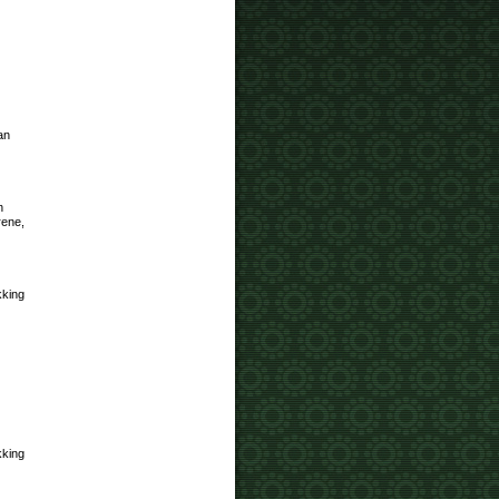
an
n
rene,
kking
kking