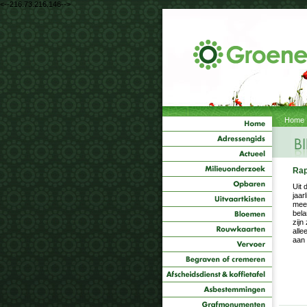
<--216.73.216.146-->
Home
Rap
Uit 
jaar
mees
bela
zijn
alle
aan 