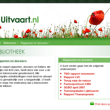
/
Bibliotheek
/
Rapporten en dossiers
/
Rapporten en dossiers
porten en dossiers
U kunt verder gaan met de volgende
de stapel rapporten, dossiers en folders die
onderwerpen:
lijks het licht zien, heeft deze site voor u de
t interessante geselecteerd. Alle
TNO rapport resomeren
ngrijke ontwikkelingen rond dood en uitvaart
Rapport LVC
 zo gemakkelijk voor u toegankelijk. U hoeft
Terug naar de natuur
en maar het onderwerp dat u interesseert
Foetusprotocol CMO
te klikken.
SGBO april 2007
Toetsingskader Lijkhoezen
Rapport Thanatopraxie
Print deze p