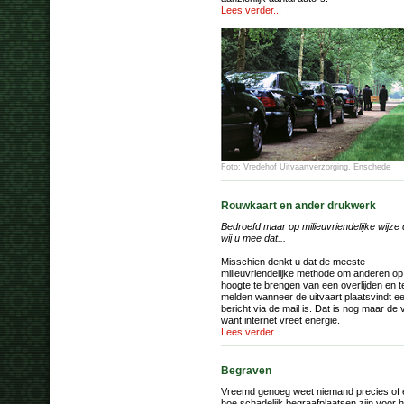
Lees verder...
Foto: Vredehof Uitvaartverzorging, Enschede
Rouwkaart en ander drukwerk
Bedroefd maar op milieuvriendelijke wijze 
wij u mee dat...
Misschien denkt u dat de meeste
milieuvriendelijke methode om anderen op
hoogte te brengen van een overlijden en t
melden wanneer de uitvaart plaatsvindt e
bericht via de mail is. Dat is nog maar de 
want internet vreet energie.
Lees verder...
Begraven
Vreemd genoeg weet niemand precies of 
hoe schadelijk begraafplaatsen zijn voor h