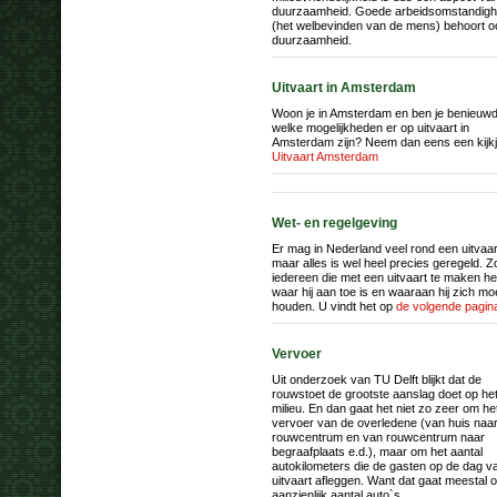
duurzaamheid. Goede arbeidsomstandig
(het welbevinden van de mens) behoort oo
duurzaamheid.
Uitvaart in Amsterdam
Woon je in Amsterdam en ben je benieuw
welke mogelijkheden er op uitvaart in
Amsterdam zijn? Neem dan eens een kijk
Uitvaart Amsterdam
Wet- en regelgeving
Er mag in Nederland veel rond een uitvaar
maar alles is wel heel precies geregeld. Z
iedereen die met een uitvaart te maken he
waar hij aan toe is en waaraan hij zich mo
houden. U vindt het op
de volgende pagin
Vervoer
Uit onderzoek van TU Delft blijkt dat de
rouwstoet de grootste aanslag doet op he
milieu. En dan gaat het niet zo zeer om he
vervoer van de overledene (van huis naa
rouwcentrum en van rouwcentrum naar
begraafplaats e.d.), maar om het aantal
autokilometers die de gasten op de dag v
uitvaart afleggen. Want dat gaat meestal
aanzienlijk aantal auto`s.