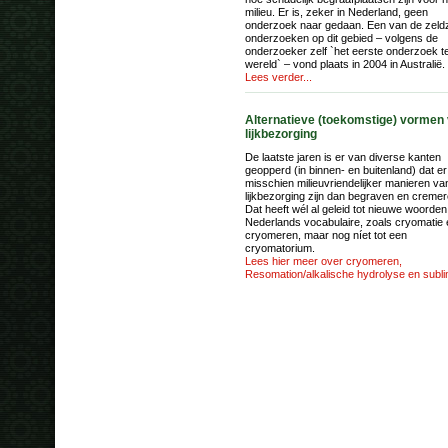
milieu. Er is, zeker in Nederland, geen
onderzoek naar gedaan. Een van de zel
onderzoeken op dit gebied – volgens de
onderzoeker zelf `het eerste onderzoek t
wereld` – vond plaats in 2004 in Australië.
Lees verder...
Alternatieve (toekomstige) vormen
lijkbezorging
De laatste jaren is er van diverse kanten
geopperd (in binnen- en buitenland) dat er
misschien milieuvriendelijker manieren va
lijkbezorging zijn dan begraven en cremer
Dat heeft wél al geleid tot nieuwe woorden 
Nederlands vocabulaire, zoals cryomatie 
cryomeren, maar nog níet tot een
cryomatorium.
Lees hier meer over cryomeren,
Resomation/alkalische hydrolyse en subli