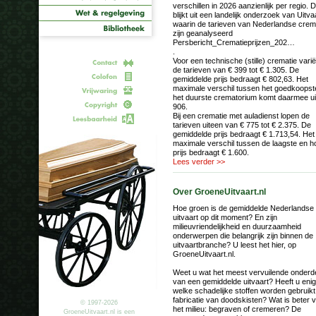
verschillen in 2026 aanzienlijk per regio. D
blijkt uit een landelijk onderzoek van Uitvaa
waarin de tarieven van Nederlandse crem
zijn geanalyseerd
Persbericht_Crematieprijzen_202…
.
Voor een technische (stille) crematie vari
de tarieven van € 399 tot € 1.305. De
gemiddelde prijs bedraagt € 802,63. Het
maximale verschil tussen het goedkoopst
het duurste crematorium komt daarmee ui
906.
Bij een crematie met auladienst lopen de
tarieven uiteen van € 775 tot € 2.375. De
gemiddelde prijs bedraagt € 1.713,54. Het
maximale verschil tussen de laagste en h
prijs bedraagt € 1.600.
Lees verder >>
Over GroeneUitvaart.nl
Hoe groen is de gemiddelde Nederlandse
uitvaart op dit moment? En zijn
milieuvriendelijkheid en duurzaamheid
onderwerpen die belangrijk zijn binnen de
uitvaartbranche? U leest het hier, op
GroeneUitvaart.nl.
Weet u wat het meest vervuilende onderde
van een gemiddelde uitvaart? Heeft u enig
welke schadelijke stoffen worden gebruikt 
fabricatie van doodskisten? Wat is beter 
© 1997-2026
het milieu: begraven of cremeren? De
GroeneUitvaart.nl is een