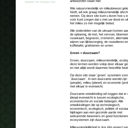
antwoorden staan hier.
initiatief van Uitvaart.com
Wie natuurvriendelijk en milieubewust gel
heeft, wil ook graag milieuvriendelijk afsch
nemen. Op deze site kunt u lezen hoe u er
voor kunt zorgen dat u met uw dood en ui
het milieu zo min mogelijk belast.
Alle onderdelen van de uitvaart komen aa
de opbaring, de kist, het vervoer, bloemen
rouwkaart, begraven, cremeren, alternati
wijzen van lijkbezorging, de rouwdienst e
koffietafel, grafstenen en urnen.
Groen = duurzaam?
Groen, duurzaam, milieuvriendelijk, ecolo
deze termen worden volop door elkaar ge
en niet altijd wordt daarmee hetzelfde bed
Op deze site staat `groen` synoniem voor
`duurzaam`. In een duurzame wereld zijn
(people), milieu (planet) en economie (prof
met elkaar in evenwicht.
Duurzame ontwikkeling wil zeggen dat er
ideaal evenwicht is tussen ecologische,
economische en sociale belangen. Alle
ontwikkelingen die op technologisch,
economisch, ecologisch, politiek of sociaa
bijdragen aan een gezonde aarde met
welvarende bewoners en goed functioner
ecosystemen zijn duurzaam.
Milieuvriendelijkheid is dus één aspect va