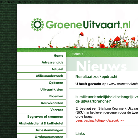
<--216.73.216.150-->
Home
/
Resultaat zoekopdracht
U heeft gezocht op:
www crematoriumha
Is milieuvriendelijkheid belangrijk v
de uitvaartbranche?
Er bestaat een Stichting Keurmerk Uitvaa
(SKU), in het leven geroepen door de twe
grote branc...
Lees pagina
Milieuonderzoek
>>
Links