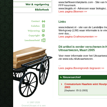
www.fairflowersfairplants.com - Site van h
FFP-keurmerk.
www.biogids.nl - Adressen waar biologisc.
Lees pagina
Bloemen
>>
Links
www.indianet.nl - site van de Landelijke In
Werkgroep (LIW) waar informatie is te vi
over duu...
Lees pagina
Grafmonumenten
>>
Dit artikel is eerder verschenen in 
Uitvaartwezen, Maart 2005
Voor meer informatie over het Uitvaartwe
zie www.sdu.nl/uitvaartwezen.
...
Lees pagina
Bovengronds begraven
>>
Nieuwsarchief
Crematorium Haarlem wint Houtpr
2003
[Geplaatst: 05-11-2003]
© 1997-2026
GroeneUitvaart.nl is een