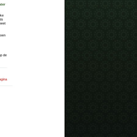
ater
jke
ats
peet
roen
op de
agina