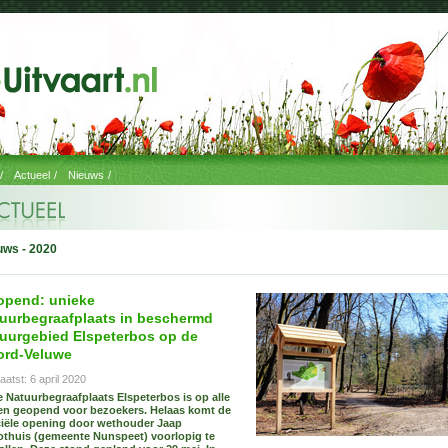
/
Actueel
/
Nieuws
/
uws - 2020
opend: unieke
uurbegraafplaats in beschermd
uurgebied Elspeterbos op de
ord-Veluwe
aatst: 6 april 2020
 Natuurbegraafplaats Elspeterbos is op alle
en geopend voor bezoekers. Helaas komt de
ciële opening door wethouder Jaap
thuis (gemeente Nunspeet) voorlopig te