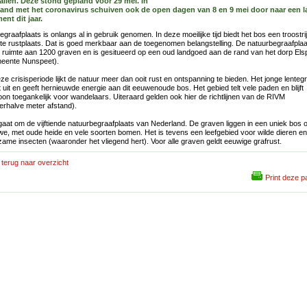
allen. Deze stond gepland voor 29 mei. In
and met het coronavirus schuiven ook de open dagen van 8 en 9 mei door naar een l
nt dit jaar.
egraafplaats is onlangs al in gebruik genomen. In deze moeilijke tijd biedt het bos een troostri
ste rustplaats. Dat is goed merkbaar aan de toegenomen belangstelling. De natuurbegraafpla
t ruimte aan 1200 graven en is gesitueerd op een oud landgoed aan de rand van het dorp Els
eente Nunspeet).
eze crisisperiode lijkt de natuur meer dan ooit rust en ontspanning te bieden. Het jonge lenteg
 uit en geeft hernieuwde energie aan dit eeuwenoude bos. Het gebied telt vele paden en blijft
on toegankelijk voor wandelaars. Uiteraard gelden ook hier de richtlijnen van de RIVM
erhalve meter afstand).
gaat om de vijftiende natuurbegraafplaats van Nederland. De graven liggen in een uniek bos 
we, met oude heide en vele soorten bomen. Het is tevens een leefgebied voor wilde dieren en
zame insecten (waaronder het vliegend hert). Voor alle graven geldt eeuwige grafrust.
terug naar overzicht
Print deze p