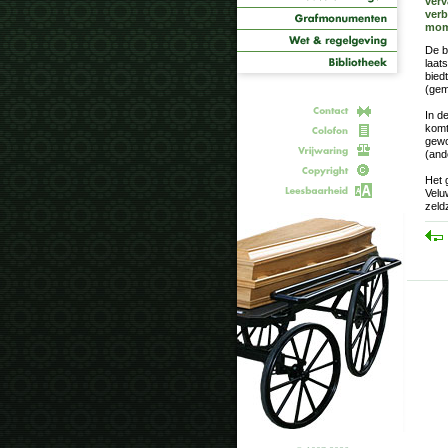
verv
verb
mome
De b
laat
bied
(gem
In d
komt
gewo
(and
Het 
Velu
zeld