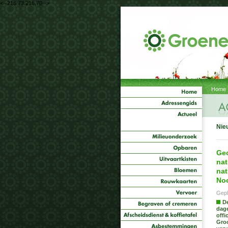
<--216.73.216.70-->
Home
Nie
Ge
nat
nat
No
Gepl
De
dag
offi
Groo