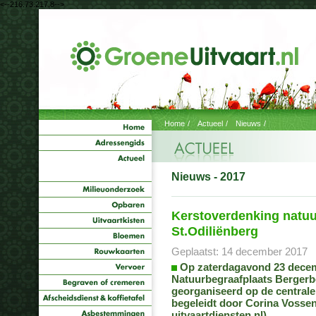
<--216.73.217.8-->
Home
/
Actueel
/
Nieuws
/
Nieuws - 2017
Kerstoverdenking natuu
St.Odiliënberg
Geplaatst: 14 december 2017
Op zaterdagavond 23 decem
Natuurbegraafplaats Bergerbo
georganiseerd op de centrale
begeleidt door Corina Vosse
uitvaartdiensten.nl).