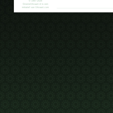
© 1997-2026
GroeneUitvaart.nl is een
initiatief van Uitvaart.com