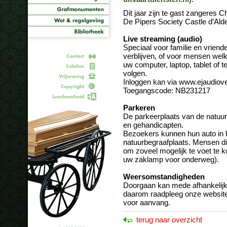
Dit jaar zijn te gast zangeres 
De Pipers Society Castle d’Ald
Live streaming (audio)
Speciaal voor familie en vriend
verblijven, of voor mensen welk
uw computer, laptop, tablet of t
volgen.
Inloggen kan via www.ejaudiove
Toegangscode: NB231217
Parkeren
De parkeerplaats van de natuur
en gehandicapten.
Bezoekers kunnen hun auto in h
natuurbegraafplaats. Mensen di
om zoveel mogelijk te voet te
uw zaklamp voor onderweg).
Weersomstandigheden
Doorgaan kan mede afhankelij
daarom raadpleeg onze websit
voor aanvang.
terug naar overzicht