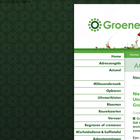
<--216.73.217.64-->
Home
Nie
Nie
Uit
Gro
Gepl
Gr
dat 
word
zond
Een 