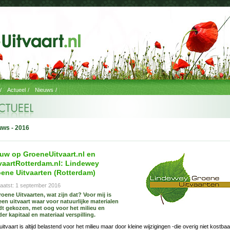
/
Actueel
/
Nieuws
/
uws - 2016
uw op GroeneUitvaart.nl en
vaartRotterdam.nl: Lindewey
ene Uitvaarten (Rotterdam)
aatst: 1 september 2016
oene Uitvaarten, wat zijn dat? Voor mij is
een uitvaart waar voor natuurlijke materialen
t gekozen, met oog voor het milieu en
er kapitaal en materiaal verspilling.
uitvaart is altijd belastend voor het milieu maar door kleine wijzigingen -die overig niet kostba