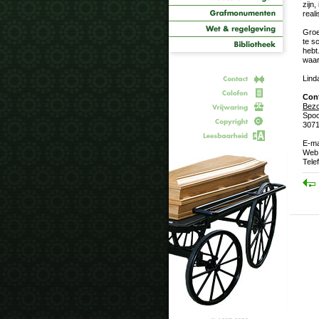
zijn
real
Groe
te s
hebt
waar
Lind
Con
Bezo
Spo
3071
E-ma
Web
Tele