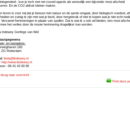
, integendeel-, kun je toch met net zoveel egards als wenselijk een bijzonder mooi afscheid
iseren. En de CO2 afdruk kleiner maken.
n leven is voor mij dat je bewust met natuur en de aarde omgaat, door biologisch voedsel, af
cheiden en zuinig te zijn met wat je bezit, door hergebruik of niet te kopen wat je niet echt nodi
. Verzamel herinneringen in plaats van spullen. Dat is wat ik u ook wil bieden, een mooi afsche
mee het verlies door de mooie herinnering dragelijker kan worden.
a Indewey Gerlings van Wel
tactgegevens
ek- en postadres:
orweghaven 160
 ZG Rotterdam
il:
linda@lindewey.nl
:
http://www.lindewey.nl
foon : 06-41 42 00 90
terug naar overzicht
Print deze p