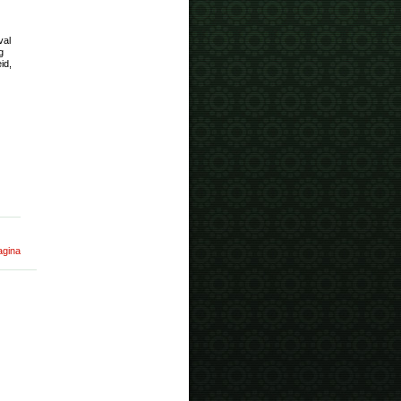
val
g
id,
agina