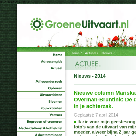
<--216.73.217.95-->
Home
/
Actueel
/
Nieuws
/
Nieuws - 2014
Nieuwe column Mariska
Overman-Bruntink: De 
in je achterzak.
Geplaatst: 7 april 2014
Ik zie voor mijn geestesoog
foto’s van de uitvaart van mij
moeder, alweer bijna 2 jaar g