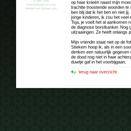
© 1997-2026
op haar knieën naast mijn moed
GroeneUitvaart.nl is een
trachtte troostende woorden te
initiatief van Uitvaart.com
ben blij dat ik het ben en niet jij
jonge kinderen, ik zou het veel 
Tsja, je voelt het al aankomen n
de diagnose borstkanker. Nog 
uitzaaiingen. Ze heeft onlangs
Mijn vriendin staat niet op de f
Stiekem hoop ik, als in een soo
denken een natuurlijk gegeven w
de dood nog niet in haar achter
duwtje gaf in het voorbijgaan.
terug naar overzicht