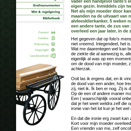
vader een handjevol tante’s 
eigen gezin. Inmiddels zijn 
Net als mijn moeder door kank
maanden na de uitvaart van m
alvleesklierkanker, 5 weken n
een andere tante, de zus van
overleed een jaar later, in de
Het gegeven dat op foto’s mense
niet vreemd. Integendeel, het is
Wat me daarentegen wel kan bez
de ziekte die al aanwezig is, al
eigenlijk al was op een moment 
om de dood van mijn moeder, za
achterzak.
Ooit las ik ergens dat, en ik v
de dood van een ander, hoe treu
zíj, niet ik. Ík ben er nog. Zíj is 
Op de een of andere manier maa
Een ( waarschijnlijk vooral onbe
dat je het weet weldra zelf die
ironie van het lot kun je het we
En dat die ironie erg zwart kan zij
Kort voor mijn moeder overleed
Een vriendin van me, zelf onco