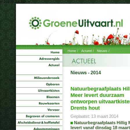
<--216.73.216.212-->
Home
/
Actueel
/
Nieuws
/
Nieuws - 2014
Natuurbegraafplaats Hil
Meer levert duurzaam
ontworpen uitvaartkist
Drents hout
Geplaatst: 13 maart 2014
Natuurbegraafplaats Hillig
levert vanaf dinsdag 18 maart