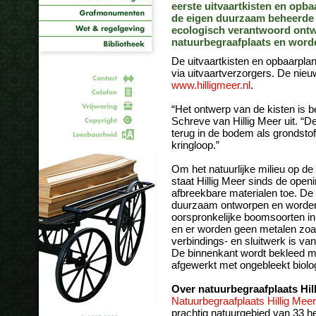
eerste uitvaartkisten en opb
de eigen duurzaam beheerde 
ecologisch verantwoord ont
natuurbegraafplaats en word
De uitvaartkisten en opbaarpla
via uitvaartverzorgers. De nieu
www.hilligmeer.nl
.
“Het ontwerp van de kisten is 
Schreve van Hillig Meer uit. “
terug in de bodem als grondstof
kringloop.”
Om het natuurlijke milieu op de 
staat Hillig Meer sinds de open
afbreekbare materialen toe. De
duurzaam ontworpen en worde
oorspronkelijke boomsoorten in 
en er worden geen metalen zoal
verbindings- en sluitwerk is van
De binnenkant wordt bekleed me
afgewerkt met ongebleekt biolo
Over natuurbegraafplaats Hil
Natuurbegraafplaats Hillig Meer
prachtig natuurgebied van 33 h