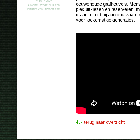
© 1997-2026
eeuwenoude grafheuvels. Mense
GroeneUitvaart.nl is een
plek uitkiezen en reserveren, mi
initiatief van Uitvaart.com
draagt direct bij aan duurzaam 
voor toekomstige generaties.
terug naar overzicht