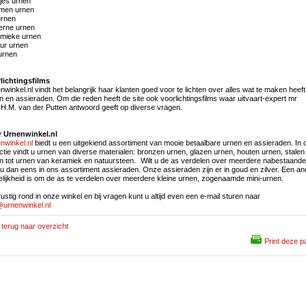
tjes urnen
men urnen
urnen
rne urnen
mieke urnen
ur urnen
 urnen
lichtingsfilms
nwinkel.nl vindt het belangrijk haar klanten goed voor te lichten over alles wat te maken heef
n en assieraden. Om die reden heeft de site ook voorlichtingsfilms waar uitvaart-expert mr
H.M. van der Putten antwoord geeft op diverse vragen.
 Urnenwinkel.nl
nwinkel.nl
biedt u een uitgekiend assortiment van mooie betaalbare urnen en assieraden. In 
ectie vindt u urnen van diverse materialen: bronzen urnen, glazen urnen, houten urnen, stalen
n tot urnen van keramiek en natuursteen. Wilt u de as verdelen over meerdere nabestaand
t u dan eens in ons assortiment assieraden. Onze assieraden zijn er in goud en zilver. Een a
lijkheid is om de as te verdelen over meerdere kleine urnen, zogenaamde mini-urnen.
 rustig rond in onze winkel en bij vragen kunt u altijd even een e-mail sturen naar
@urnenwinkel.nl
terug naar overzicht
Print deze p