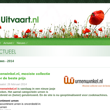
/
Actueel
/
Nieuws
/
uws - 2014
enwinkel.nl, mooiste collectie
r de beste prijs
aatst: 26 februari 2014
rnenwinkel.nl
is vandaag in een nieuw jasje
oken. Het aantal categorieën urnen is
ebreid en (beter) gerubriceerd. En de site is nu geoptimaliseerd voor zoekmachines.
ortiment urnen
assortiment urnen is onverdeeld in:
-urnen