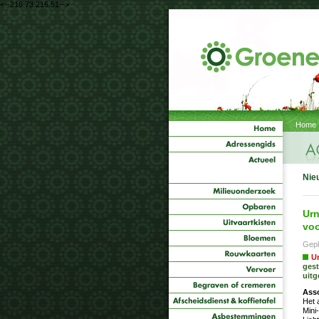
<--216.73.216.51-->
Home
Nie
Urn
voo
Gepl
U
gest
uitg
Ass
Het 
Mini