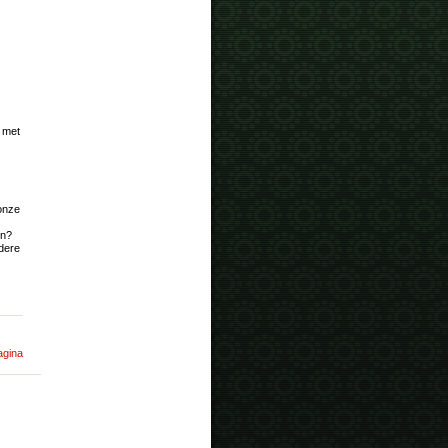
t met
onze
en?
ndere
agina