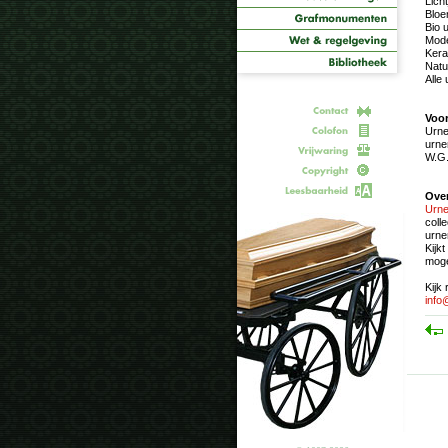
Lich
Bloe
Bio 
Mode
Kera
Natu
Alle
Voor
Urne
urne
W.G.
Over
Urne
coll
urne
Kijk
moge
Kijk
info