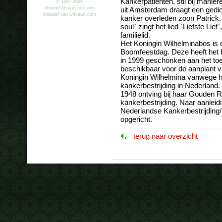
Kankerpatiënten, stil bij manie
© 1997-2026
GroeneUitvaart.nl is een
uit Amsterdam draagt een gedicht
initiatief van Uitvaart.com
kanker overleden zoon Patrick
soul` zingt het lied `Liefste Li
familielid.
Het Koningin Wilhelminabos is ee
Boomfeestdag. Deze heeft het
in 1999 geschonken aan het toen
beschikbaar voor de aanplant 
Koningin Wilhelmina vanwege h
kankerbestrijding in Nederland. 
1948 ontving bij haar Gouden 
kankerbestrijding. Naar aanleid
Nederlandse Kankerbestrijding
opgericht.
terug naar overzicht