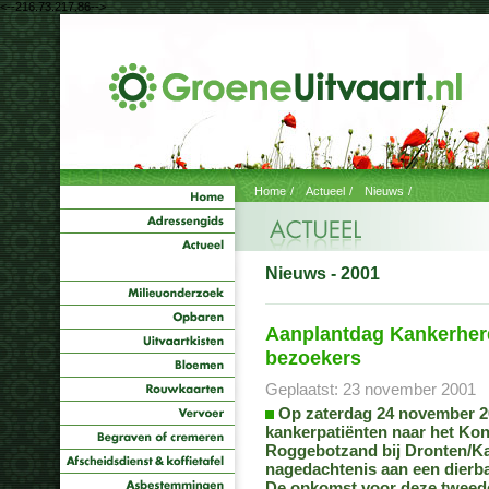
<--216.73.217.86-->
Home
/
Actueel
/
Nieuws
/
Nieuws - 2001
Aanplantdag Kankerher
bezoekers
Geplaatst: 23 november 2001
Op zaterdag 24 november 
kankerpatiënten naar het Kon
Roggebotzand bij Dronten/K
nagedachtenis aan een dierba
De opkomst voor deze tweed