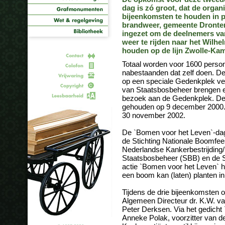
dag is zó groot, dat de orga
bijeenkomsten te houden in pl
brandweer, gemeente Dronten
ingezet om de deelnemers va
weer te rijden naar het Wil
houden op de lijn Zwolle-Kam
Totaal worden voor 1600 pers
nabestaanden dat zelf doen. D
op een speciale Gedenkplek ve
van Staatsbosbeheer brengen 
bezoek aan de Gedenkplek. De
gehouden op 9 december 2000. 
30 november 2002.
De `Bomen voor het Leven`-dag
de Stichting Nationale Boomfee
Nederlandse Kankerbestrijding
Staatsbosbeheer (SBB) en de S
actie `Bomen voor het Leven` ho
een boom kan (laten) planten i
Tijdens de drie bijeenkomsten
Algemeen Directeur dr. K.W. v
Peter Derksen. Via het gedicht
Anneke Polak, voorzitter van 